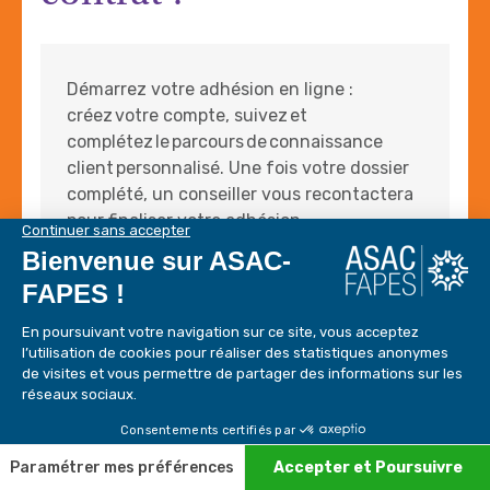
Démarrez votre adhésion en ligne :
créez votre compte, suivez et
complétez le parcours de connaissance
client personnalisé. Une fois votre dossier
complété, un conseiller vous recontactera
pour finaliser votre adhésion.
Adhérer en ligne
Vous souhaitez un accompagnement
8.6
/10
personnalisé ? Renseignez le formulaire de
Adhérer en ligne
01 43 44 62 78
271 avis
contact, un conseiller vous recontactera