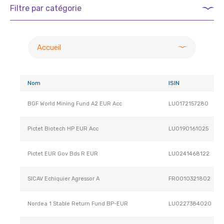
Filtre par catégorie
Accueil
Nom
ISIN
BGF World Mining Fund A2 EUR Acc
LU0172157280
Pictet Biotech HP EUR Acc
LU0190161025
Pictet EUR Gov Bds R EUR
LU0241468122
SICAV Echiquier Agressor A
FR0010321802
Nordea 1 Stable Return Fund BP-EUR
LU0227384020