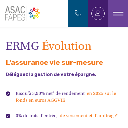
ERMG
Évolution
Le fonds en euros
L'assurance vie sur-mesure
Unités de compte
Déléguez la gestion de votre épargne.
Modes de gestion
Jusqu'à 3,90% net* de rendement
en 2025 sur le
fonds en euros AGGVIE
Gestion Pilotée
0% de frais d'entrée,
de versement et d'arbitrage*
Caractéristiques