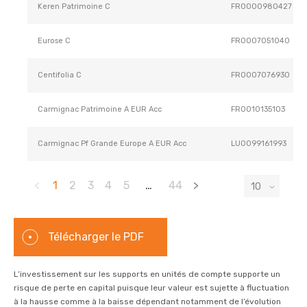
Keren Patrimoine C
FR0000980427
Eurose C
FR0007051040
Centifolia C
FR0007076930
Carmignac Patrimoine A EUR Acc
FR0010135103
Carmignac Pf Grande Europe A EUR Acc
LU0099161993
<
1
2
3
4
5
…
44
>
Télécharger le PDF
L’investissement sur les supports en unités de compte supporte un
risque de perte en capital puisque leur valeur est sujette à fluctuation
à la hausse comme à la baisse dépendant notamment de l’évolution