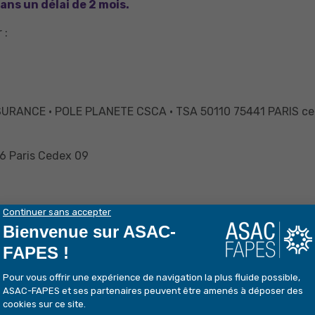
ns un délai de 2 mois.
 :
’ASSURANCE · POLE PLANETE CSCA · TSA 50110 75441 PARIS c
6 Paris Cedex 09