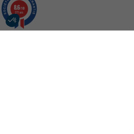
8.6
/10
271 avis
ASAC-FAPES
Centre d'aide
Gérer mon co
Cen
Re
Es
ASAC-FAPES
Ne
20 Place des Vins de France
75012 Paris
Contactez-nous du lundi au